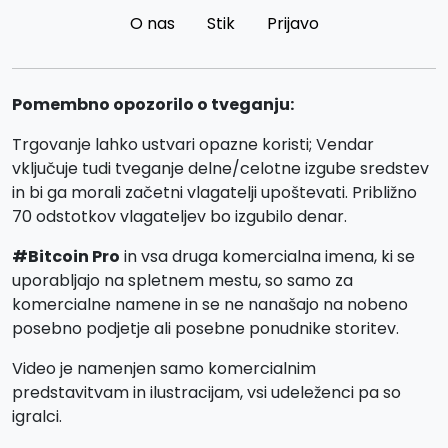
O nas
Stik
Prijavo
Pomembno opozorilo o tveganju:
Trgovanje lahko ustvari opazne koristi; Vendar
vključuje tudi tveganje delne/celotne izgube sredstev
in bi ga morali začetni vlagatelji upoštevati. Približno
70 odstotkov vlagateljev bo izgubilo denar.
#Bitcoin Pro
in vsa druga komercialna imena, ki se
uporabljajo na spletnem mestu, so samo za
komercialne namene in se ne nanašajo na nobeno
posebno podjetje ali posebne ponudnike storitev.
Video je namenjen samo komercialnim
predstavitvam in ilustracijam, vsi udeleženci pa so
igralci.