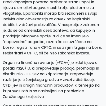
Pred vlaganjem pozorno preberite stran Pogoji in
izjava o omejitvi odgovornosti tretje platforme za
vlagatelje. Uporabniki morajo biti seznanjeni s svojo
individualno obveznostjo za davek na kapitalski
dobiček v državi prebivališča. V nasprotju z zakonom
je, da se od ameriških oseb zahteva, da kupujejo in
prodajajo blagovne opcije, tudi če se imenujejo
"napovedne" pogodbe, razen če so uvrščene na
borzo, registrirano v CFTC, in se z njimi trguje na borzi,
registrirani v CFTC, ali če niso zakonsko izvzete.
Organ za finančno ravnanje (»FCA«) je izdal izjavo o
politiki PS20/10, ki prepoveduje prodajo, promocijo in
distribucijo CFD-jev na kriptoimetja. Prepoveduje
razširjanje trženjskega gradiva v zvezi z distribucijo
CFD-jev in drugih finančnih produktov, ki temeljijo na
kriptovalutah in so naslovljeni na prebivalce
Združenega kraljestva