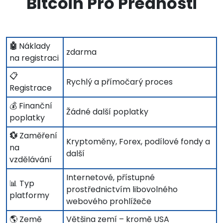
Bitcoin Pro Přednosti
🤖
Náklady
zdarma
na registraci
📋
Rychlý a přímočarý proces
Registrace
💰 Finanční
Žádné další poplatky
poplatky
💱
Zaměření
Kryptoměny, Forex, podílové fondy a
na
další
vzdělávání
Internetové, přístupné
📊 Typ
prostřednictvím libovolného
platformy
webového prohlížeče
🌎 Země
Většina zemí – kromě USA