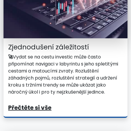
Zjednodušení záležitostí
🚀
Vydat se na cestu investic může často
připomínat navigaci v labyrintu s jeho spletitými
cestami a matoucími zvraty. Rozluštění
záhadných pojmů, rozluštění strategií a udržení
kroku s tržními trendy se může ukázat jako
náročný úkol i pro ty nejzkušenější jedince.
Přečtěte si vše