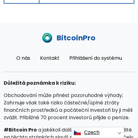
BitcoinPro
O nás
Kontakt
Přihlášení do systému
Důležitá poznámka k riziku:
Obchodování může přinést pozoruhodné výhody;
Zahrnuje však také riziko částečné/úplné ztráty
finančních prostředků a počáteční investoři by ji měli
zvážit. Přibližně 70 procent investorů přijde o peníze.
#Bitcoin Pro
a jakékoli další obchodní názvy použité
Czech
na těchto stránkách slouží pouze pro komerční účely