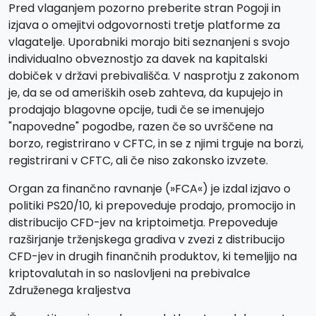
Pred vlaganjem pozorno preberite stran Pogoji in
izjava o omejitvi odgovornosti tretje platforme za
vlagatelje. Uporabniki morajo biti seznanjeni s svojo
individualno obveznostjo za davek na kapitalski
dobiček v državi prebivališča. V nasprotju z zakonom
je, da se od ameriških oseb zahteva, da kupujejo in
prodajajo blagovne opcije, tudi če se imenujejo
"napovedne" pogodbe, razen če so uvrščene na
borzo, registrirano v CFTC, in se z njimi trguje na borzi,
registrirani v CFTC, ali če niso zakonsko izvzete.
Organ za finančno ravnanje (»FCA«) je izdal izjavo o
politiki PS20/10, ki prepoveduje prodajo, promocijo in
distribucijo CFD-jev na kriptoimetja. Prepoveduje
razširjanje trženjskega gradiva v zvezi z distribucijo
CFD-jev in drugih finančnih produktov, ki temeljijo na
kriptovalutah in so naslovljeni na prebivalce
Združenega kraljestva