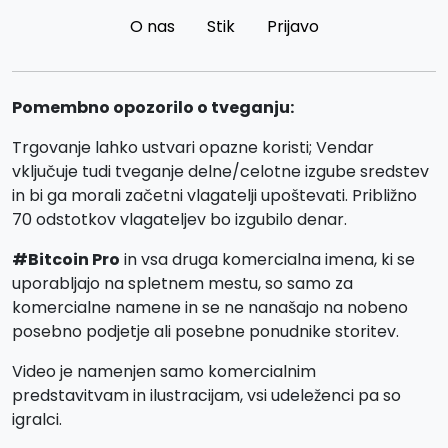
O nas
Stik
Prijavo
Pomembno opozorilo o tveganju:
Trgovanje lahko ustvari opazne koristi; Vendar
vključuje tudi tveganje delne/celotne izgube sredstev
in bi ga morali začetni vlagatelji upoštevati. Približno
70 odstotkov vlagateljev bo izgubilo denar.
#Bitcoin Pro
in vsa druga komercialna imena, ki se
uporabljajo na spletnem mestu, so samo za
komercialne namene in se ne nanašajo na nobeno
posebno podjetje ali posebne ponudnike storitev.
Video je namenjen samo komercialnim
predstavitvam in ilustracijam, vsi udeleženci pa so
igralci.