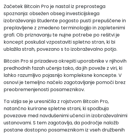
Začetek Bitcoin Pro je nastal iz preprostega
spoznanja: obsežen obseg investicijskega
izobraževanja študente pogosto pusti prepuščene in
preplavljene z zmedeno terminologijo in zapletenimi
grafi. Ob priznavanju te nujne potrebe po rešitvi je
koncept poskušal vzpostaviti spletno stran, ki bi
ublažila strah, povezano s to izobraževalno potjo.
Bitcoin Pro si prizadeva okrepiti uporabnike v njihovih
predhodnih fazah učenja tako, da jih poveže z viri, ki
lahko razumljivo pojasnijo kompleksne koncepte. V
osnovi je temeljno načelo zagotavljanje pomoči brez
preobremenjenosti posameznikov.
Ta vizija se je uresničila z rojstvom Bitcoin Pro,
natančno kurirane spletne strani, ki spodbuja
povezave med navdušenimi učenci in izobraževalnimi
ustanovami. S tem zagotavlja, da področje naložb
postane dostopno posameznikom iz vseh družbenih