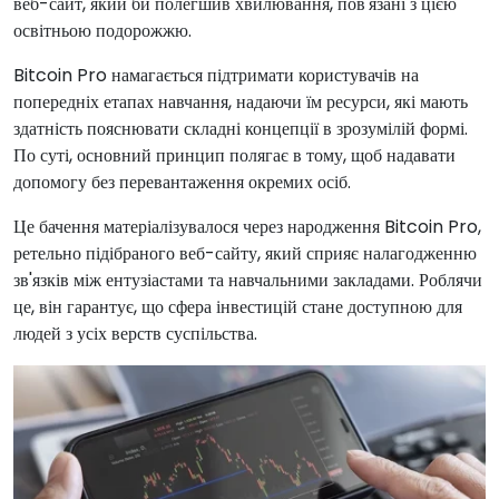
веб-сайт, який би полегшив хвилювання, пов'язані з цією
освітньою подорожжю.
Bitcoin Pro намагається підтримати користувачів на
попередніх етапах навчання, надаючи їм ресурси, які мають
здатність пояснювати складні концепції в зрозумілій формі.
По суті, основний принцип полягає в тому, щоб надавати
допомогу без перевантаження окремих осіб.
Це бачення матеріалізувалося через народження Bitcoin Pro,
ретельно підібраного веб-сайту, який сприяє налагодженню
зв'язків між ентузіастами та навчальними закладами. Роблячи
це, він гарантує, що сфера інвестицій стане доступною для
людей з усіх верств суспільства.