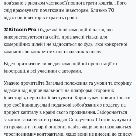
пов'язано з ризиком часткової/повної втрати коштів, і його
слід враховувати початковим інвесторам. Близько 70
відсотків інвесторів втратять гроші.
#Bitcoin Pro
і будь-які інші комерційні назви, що
використовуються на сайті, призначені тільки для
комерційних цілей і не відносяться до будь-якої конкретної
компанії або конкретних постачальників послуг.
Відео призначене лише для комерційної презентації та
ілюстрації, а всі учасники є акторами.
Уважно прочитайте Загальні положення та умови та сторінку
відмови від відповідальності на платформі сторонніх
інвесторів, перш ніж інвестувати. Користувачі повинні знати
про свої індивідуальні податкові зобов'язання з податку на
приріст капіталу в країні свого проживання. Забороняється
законом заохочувати громадян Сполучених Штатів купувати
та продавати товарні опціони, навіть якщо вони називаються
«прогнозними» контрактами, якщо вони не внесені до списку