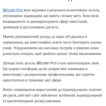
Bitcoin Pro
була задумана в результаті колективних зусиль,
очолюваних індивідами, що мають спільну мету. Їхня місія:
впорядкувати та демократизувати сферу інвестицій,
зробивши її доступнішою для всіх.
Маючи різноманітний досвід, ці люди об'єдналися в
переконанні, що інвестиційна освіта часто бентежить охочих
учнів. Усвідомлюючи цю нагальну потребу в рішенні, вони
розпочали пошуки, щоб зробити процес більш інклюзивним.
Дітище їхніх зусиль, Bitcoin Pro стало квінтесенцією ліків.
Ця чудова платформа долає розрив між новачками в
інвестиціях і досвідченими професіоналами, які спритно
орієнтуються в тонкощах цієї сфери.
Вміло спрямовуючи користувачів до індивідуальних освітніх
ресурсів, цей веб-сайт забезпечує всебічний, індивідуальний
та просвітницький досвід навчання.